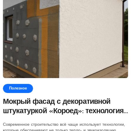
Полезное
Мокрый фасад с декоративной
штукатуркой «Короед»: технология,
особенности, преимущества и
Современное строительство всё чаще использует технологии,
советы по обустройству
которые обеспечивают не только тепло- и звукоизоляцию