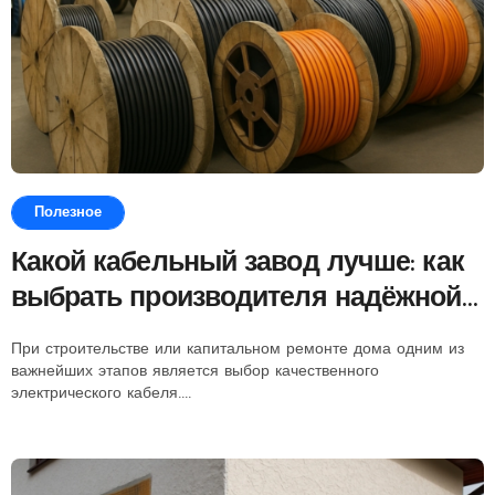
Полезное
Какой кабельный завод лучше: как
выбрать производителя надёжной
электропроводки для дома и
При строительстве или капитальном ремонте дома одним из
стройки
важнейших этапов является выбор качественного
электрического кабеля....