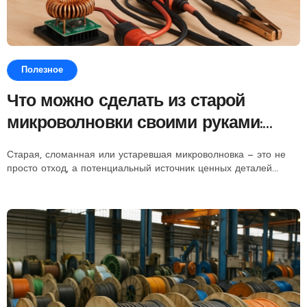
Полезное
Что можно сделать из старой
микроволновки своими руками:
полезные идеи для дома и
Старая, сломанная или устаревшая микроволновка — это не
мастерской
просто отход, а потенциальный источник ценных деталей...