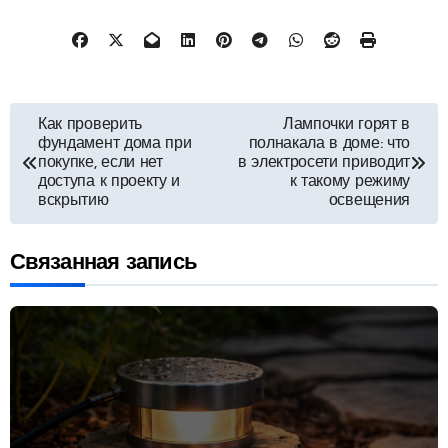
Навигация
Как проверить
Лампочки горят в
фундамент дома при
полнакала в доме: что
по
покупке, если нет
в электросети приводит
доступа к проекту и
к такому режиму
вскрытию
освещения
записям
Связанная запись