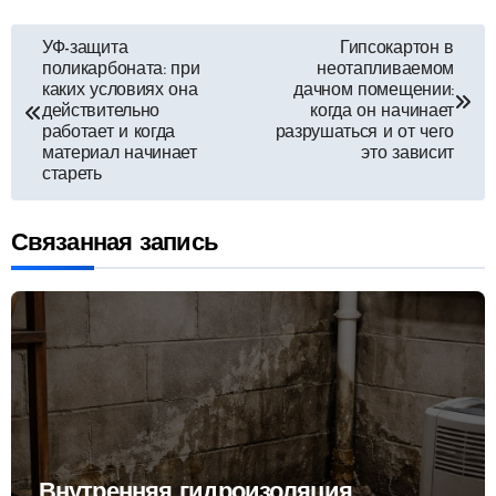
Навигация
УФ-защита
Гипсокартон в
поликарбоната: при
неотапливаемом
по
каких условиях она
дачном помещении:
действительно
когда он начинает
работает и когда
разрушаться и от чего
записям
материал начинает
это зависит
стареть
Связанная запись
Внутренняя гидроизоляция