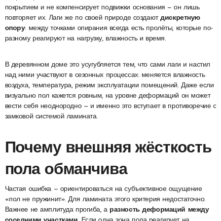
покрытием и не компенсирует подвижки основания — он лишь
повторяет их. Лаги же по своей природе создают
дискретную
опору
: между точками опирания всегда есть пролёты, которые по-
разному реагируют на нагрузку, влажность и время.
В деревянном доме это усугубляется тем, что сами лаги и настил
над ними участвуют в сезонных процессах: меняется влажность
воздуха, температура, режим эксплуатации помещений. Даже если
визуально пол кажется ровным, на уровне деформаций он может
вести себя неоднородно — и именно это вступает в противоречие с
замковой системой ламината.
Почему внешняя жёсткость
пола обманчива
Частая ошибка — ориентироваться на субъективное ощущение
«пол не пружинит». Для ламината этого критерия недостаточно.
Важнее не амплитуда прогиба, а
разность деформаций между
соседними участками
. Если одна зона пола реагирует на